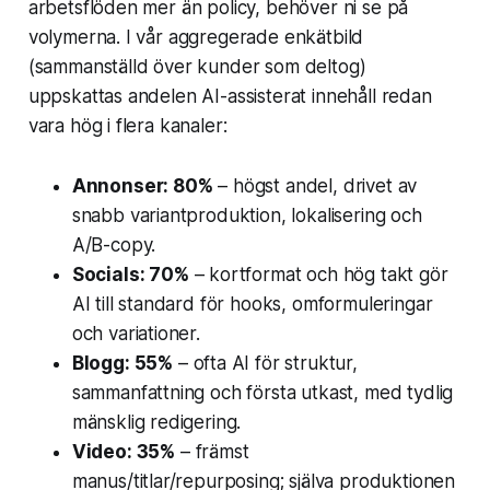
arbetsflöden mer än policy, behöver ni se på
volymerna. I vår aggregerade enkätbild
(sammanställd över kunder som deltog)
uppskattas andelen AI-assisterat innehåll redan
vara hög i flera kanaler:
Annonser: 80%
– högst andel, drivet av
snabb variantproduktion, lokalisering och
A/B-copy.
Socials: 70%
– kortformat och hög takt gör
AI till standard för hooks, omformuleringar
och variationer.
Blogg: 55%
– ofta AI för struktur,
sammanfattning och första utkast, med tydlig
mänsklig redigering.
Video: 35%
– främst
manus/titlar/repurposing; själva produktionen