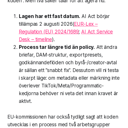
koden”. Men två saker talar för att agera nu:
Lagen har ett fast datum.
AI Act börjar
tillämpas 2 augusti 2026(
EUR-Lex –
Regulation (EU) 2024/1689
;
AI Act Service
Desk – timeline
).
Process tar längre tid än policy.
Att ändra
briefar, DAM-struktur, exportpresets,
godkännandeflöden och byrå-/creator-avtal
är sällan ett ”snabbt fix”. Dessutom vill ni testa
i skarpt läge: om metadata eller märkning inte
överlever TikTok/Meta/Programmatic-
kedjorna behöver ni veta det innan kravet är
aktivt.
EU-kommissionen har också tydligt sagt att koden
utvecklas i en process med två arbetsgrupper