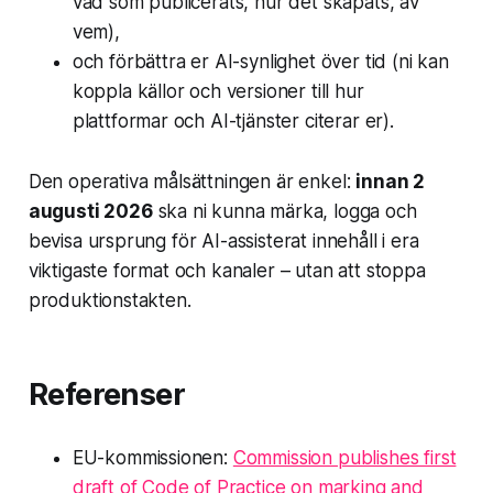
vad som publicerats, hur det skapats, av
vem),
och förbättra er AI-synlighet över tid (ni kan
koppla källor och versioner till hur
plattformar och AI-tjänster citerar er).
Den operativa målsättningen är enkel:
innan 2
augusti 2026
ska ni kunna märka, logga och
bevisa ursprung för AI-assisterat innehåll i era
viktigaste format och kanaler – utan att stoppa
produktionstakten.
Referenser
EU-kommissionen:
Commission publishes first
draft of Code of Practice on marking and