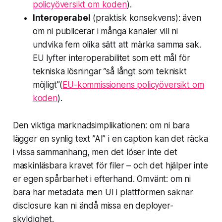
policyöversikt om koden
).
Interoperabel
(praktisk konsekvens): även
om ni publicerar i många kanaler vill ni
undvika fem olika sätt att märka samma sak.
EU lyfter interoperabilitet som ett mål för
tekniska lösningar ”så långt som tekniskt
möjligt”(
EU-kommissionens policyöversikt om
koden
).
Den viktiga marknadsimplikationen: om ni bara
lägger en synlig text ”AI” i en caption kan det räcka
i vissa sammanhang, men det löser inte det
maskinläsbara kravet för filer – och det hjälper inte
er egen spårbarhet i efterhand. Omvänt: om ni
bara har metadata men UI i plattformen saknar
disclosure kan ni ändå missa en deployer-
skyldighet.