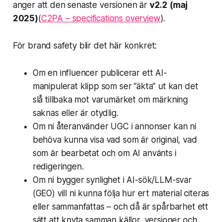
anger att den senaste versionen är
v2.2 (maj
2025)
(
C2PA – specifications overview
).
För brand safety blir det här konkret:
Om en influencer publicerar ett AI-
manipulerat klipp som ser ”äkta” ut kan det
slå tillbaka mot varumärket om märkning
saknas eller är otydlig.
Om ni återanvänder UGC i annonser kan ni
behöva kunna visa vad som är original, vad
som är bearbetat och om AI använts i
redigeringen.
Om ni bygger synlighet i AI-sök/LLM-svar
(GEO) vill ni kunna följa hur ert material citeras
eller sammanfattas – och då är spårbarhet ett
sätt att knyta samman källor, versioner och