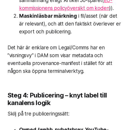
sammanhang enligt Artikel 50-spåret(
EU-
kommissionens policyöversikt om koden
)).
Maskinläsbar märkning
i fil/asset (när det
är relevant), och att den faktiskt överlever er
export och publicering.
Det här är enklare om Legal/Comms har en
”visningsvy” i DAM som visar metadata och
eventuella provenance-manifest i stället för att
någon ska öppna terminalverktyg.
Steg 4: Publicering – knyt label till
kanalens logik
Skilj på tre publiceringssätt:
Owned (webb, nyhetsbrev, YouTube-