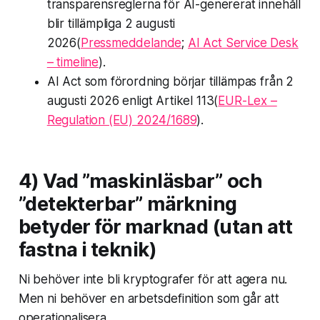
transparensreglerna för AI-genererat innehåll
blir tillämpliga 2 augusti
2026(
Pressmeddelande
;
AI Act Service Desk
– timeline
).
AI Act som förordning börjar tillämpas från 2
augusti 2026 enligt Artikel 113(
EUR-Lex –
Regulation (EU) 2024/1689
).
4) Vad ”maskinläsbar” och
”detekterbar” märkning
betyder för marknad (utan att
fastna i teknik)
Ni behöver inte bli kryptografer för att agera nu.
Men ni behöver en arbetsdefinition som går att
operationalisera.