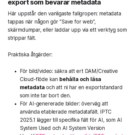
export som bevarar metadata
Här uppstår den vanligaste fallgropen: metadata
tappas när någon gör ”Save for web”,
skärmdumpar, eller laddar upp via ett verktyg som
strippar fält.
Praktiska åtgärder:
För bild/video: säkra att ert DAM/Creative
Cloud-flöde kan
behålla och läsa
metadata
och att ni har en exportstandard
som inte tar bort den.
För AI-genererade bilder: överväg att
använda etablerade metadatafält. IPTC
2025.1 lägger till specifika fält för AI, som
AI
System Used
och
AI System Version