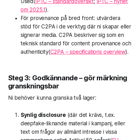
Used
(
IPTC – standardöversikt
;
IPTC – nyhet
om 2025.1
).
För provenance på bred front: utvärdera
stöd för C2PA i de verktyg där ni skapar eller
signerar media. C2PA beskriver sig som en
teknisk standard för content provenance och
authenticity(
C2PA – specifications overview
).
Steg 3: Godkännande – gör märkning
granskningsbar
Ni behöver kunna granska två lager:
Synlig disclosure
(där det krävs, t.ex.
deepfake-liknande material i kampanj, eller
text om frågor av allmänt intresse i vissa