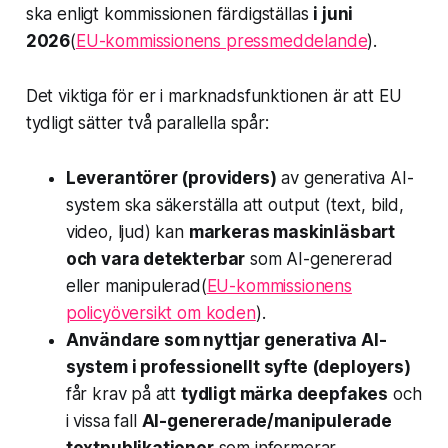
ska enligt kommissionen färdigställas
i juni
2026
(
EU-kommissionens pressmeddelande
).
Det viktiga för er i marknadsfunktionen är att EU
tydligt sätter två parallella spår:
Leverantörer (providers)
av generativa AI-
system ska säkerställa att output (text, bild,
video, ljud) kan
markeras maskinläsbart
och vara detekterbar
som AI-genererad
eller manipulerad(
EU-kommissionens
policyöversikt om koden
).
Användare som nyttjar generativa AI-
system i professionellt syfte (deployers)
får krav på att
tydligt märka deepfakes
och
i vissa fall
AI-genererade/manipulerade