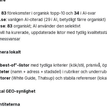
are
:
83
förekomster i organisk topp-10 och
34
i AI-svar
.se
: vanligen AI-citerad (29 i AI, betydligt färre organiskt)
.se
:
83
organiskt; AI använder den selektivt
 vill ha kurerade, uppdaterade listor med tydlig kvalitetsst
messvansar
hera lokalt
best-of”-listor
med tydliga kriterier (kök/stil, prisnivå, ö
teter
(namn + adress + stadsdel) i rubriker och underrub
torer
(White Guide, Thatsup) och stabila referenser (loka
kal GEO-synlighet
ntiteterna