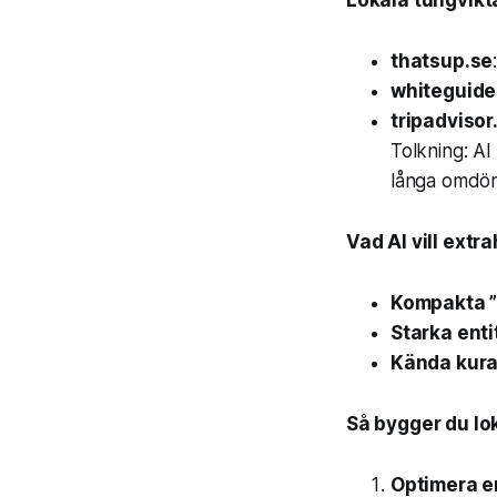
Lokala tungvikt
thatsup.se
whiteguide
tripadvisor
Tolkning: AI
långa omdö
Vad AI vill extra
Kompakta ”
Starka enti
Kända kura
Så bygger du lo
Optimera e