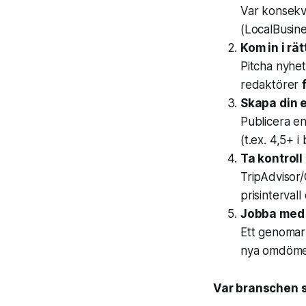
Var konsek
(LocalBusine
Kom in i rät
Pitcha nyhet
redaktörer
Skapa din e
Publicera en
(t.ex. 4,5+ 
Ta kontroll
TripAdvisor
prisintervall
Jobba med 
Ett genomar
nya omdömen.
Var branschen s