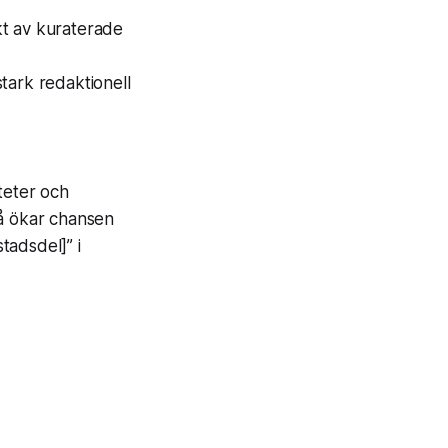
t av kuraterade
stark redaktionell
teter och
 Då ökar chansen
tadsdel]” i