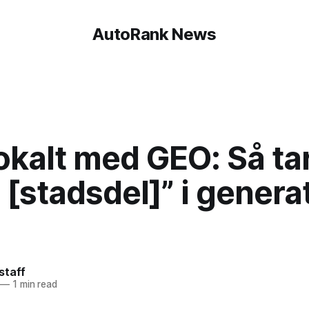
AutoRank News
okalt med GEO: Så ta
i [stadsdel]” i genera
staff
—
1 min read