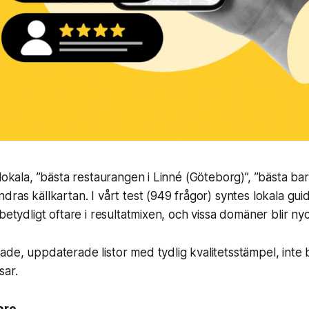
 lokala, ”bästa restaurangen i Linné (Göteborg)”, ”bästa b
dras källkartan. I vårt test (949 frågor) syntes lokala gui
 betydligt oftare i resultatmixen, och vissa domäner blir ny
erade, uppdaterade listor med tydlig kvalitetsstämpel, inte
ar.