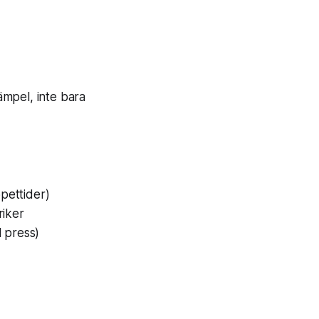
ämpel, inte bara
ppettider)
riker
l press)