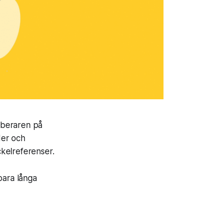
arberaren på
der och
ckelreferenser.
 bara långa