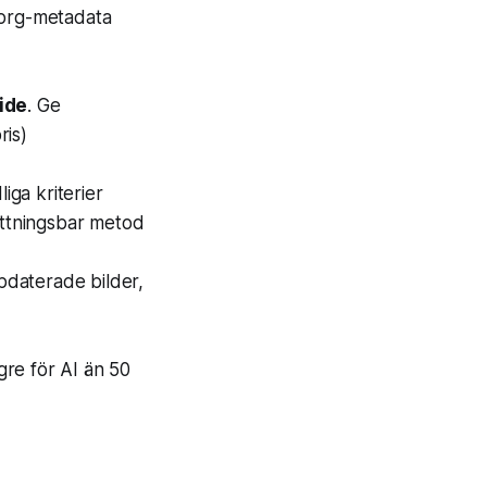
org-metadata
ide
. Ge
ris)
iga kriterier
attningsbar metod
pdaterade bilder,
re för AI än 50