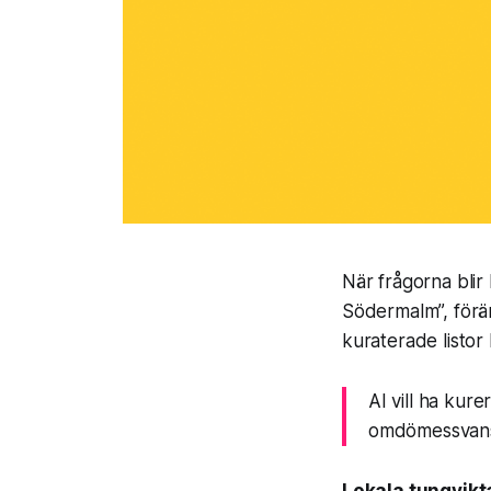
När frågorna blir
Södermalm”, förän
kuraterade listor
AI vill ha kur
omdömessvans