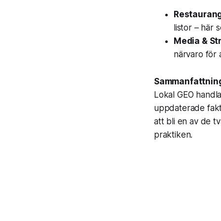
Restaurang
listor – här 
Media & St
närvaro för 
Sammanfattnin
Lokal GEO handlar
uppdaterade fakta.
att bli en av de t
praktiken.