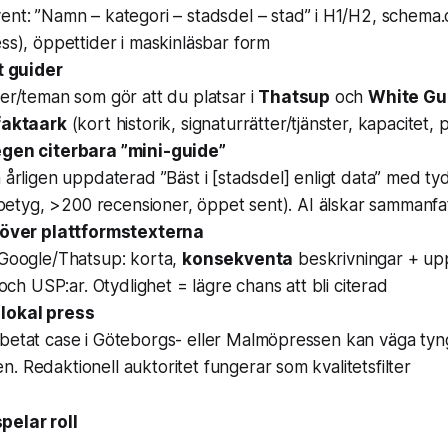
vent:
”Namn – kategori – stadsdel – stad”
i H1/H2, schema.
ss), öppettider i maskinläsbar form
t guider
er/teman som gör att du platsar i
Thatsup
och
White Gu
faktaark
(kort historik, signaturrätter/tjänster, kapacitet, p
gen citerbara ”mini-guide”
 årligen uppdaterad ”Bäst i [stadsdel] enligt data” med tydl
i betyg, >200 recensioner, öppet sent). AI älskar sammanf
 över plattformstexterna
/Google/Thatsup: korta,
konsekventa
beskrivningar + up
 och USP:ar. Otydlighet = lägre chans att bli citerad
lokal press
betat case i Göteborgs- eller Malmöpressen kan väga tyng
 Redaktionell auktoritet fungerar som kvalitetsfilter
pelar roll