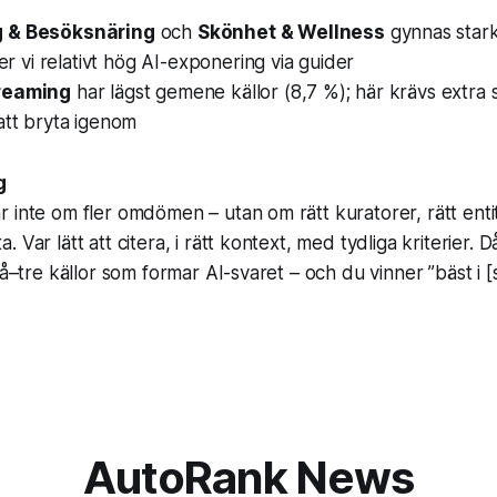
 & Besöksnäring
och
Skönhet & Wellness
gynnas stark
ser vi relativt hög AI-exponering via guider
reaming
har lägst gemene källor (8,7 %); här krävs extra 
att bryta igenom
g
 inte om fler omdömen – utan om rätt kuratorer, rätt enti
 Var lätt att citera, i rätt kontext, med tydliga kriterier.
vå–tre källor som formar AI-svaret – och du vinner ”bäst i [s
AutoRank News