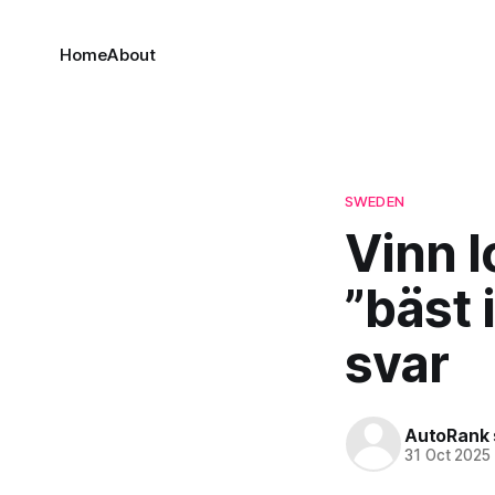
Home
About
SWEDEN
Vinn l
”bäst 
svar
AutoRank 
31 Oct 2025